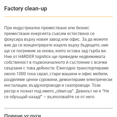
Factory clean-up
При индустриално преместване или бизнес
преместване енергията съвсем естествено се
фокусира върху новия завод или офис. За да можете
вие да се концентрирате изцяло върху бъдещето, ние
ще се погрижим за онова, което остава зад гърба ви.
Ние от HARDER logistics ще приведем недвижимата
собственост в първоначалното ѝ състояние с всички
свързани с това дейности. Ежегодно транспортираме
около 1000 тона скрап, стари машини и офис мебели,
разделяме ценни суровини, демонтираме електрически
инсталации, въздухопроводи и газопроводи. Този
ресор е познат под името „clean-up“. Девизът ни е “Не
се обръщай назад!” – възползвайте се от него.
Повече услуги