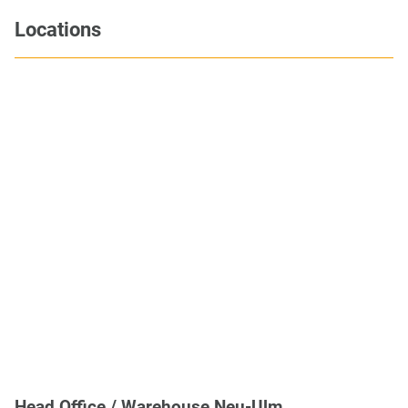
Locations
Head Office / Warehouse Neu-Ulm